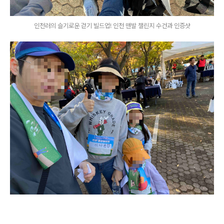
인천러의 슬기로운 걷기 빌드업! 인천 맨발 챌린지 수건과 인증샷