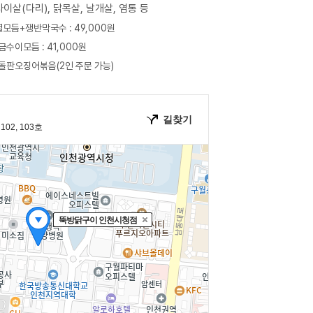
사이살(다리), 닭목살, 날개살, 염통 등
모듬+쟁반막국수 : 49,000원
금수이모듬 : 41,000원
돌판오징어볶음(2인 주문 가능)