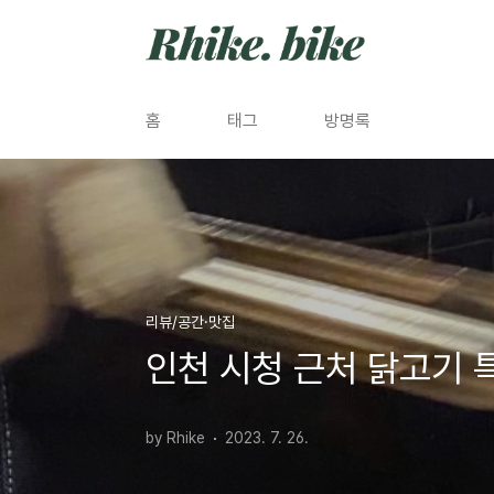
본문 바로가기
홈
태그
방명록
리뷰/공간·맛집
인천 시청 근처 닭고기 
by Rhike
2023. 7. 26.