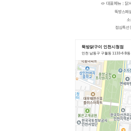
🥙 대표메뉴 : 닭
뚝방스페셜
소
점심특선 