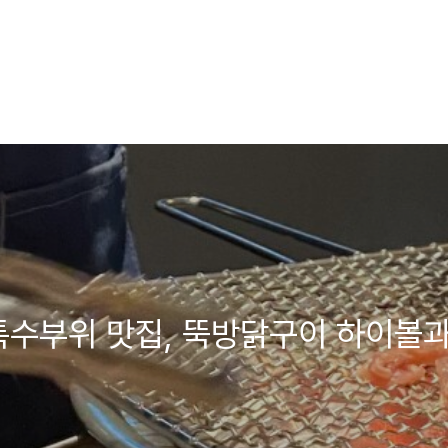
특수부위 맛집, 뚝방닭구이 하이볼과